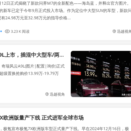
月12日正式揭晓了新款问界M7的全新配色——海岛蓝，并释出官方图片。
的新车已定于今年9月正式投入市场。作为定位中大型SUV的车型，新款
24.98万元至32.98万元的指导价格...
3.23 K 阅读
迅越视
L上市，插混中大型车/两种动力
，奇瑞风云A9L(图片|配置|询价)正式
级置换抢购价13.99万-19.79万
迅越视角
7X欧洲版量产下线 正式进军全球市场
日，极氪宣布极氪7X欧洲版车型正式量产下线。早在2024年12月16日，极