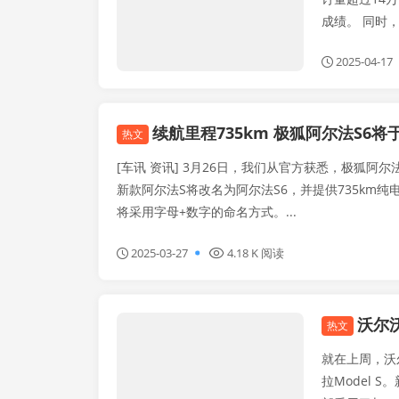
成绩。 
2025-04-17
续航里程735km 极狐阿尔法S6将
热文
[车讯 资讯] 3月26日，我们从官方获悉，极狐阿尔
新款阿尔法S将改名为阿尔法S6，并提供735km
将采用字母+数字的命名方式。...
2025-03-27
4.18 K 阅读
沃尔沃
迅越新闻
热文
就在上周，沃
拉Model