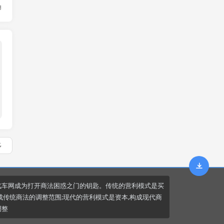
角
车技前沿
多
汽车网成为打开商法困惑之门的钥匙。传统的营利模式是买
成传统商法的调整范围;现代的营利模式是资本,构成现代商
调整