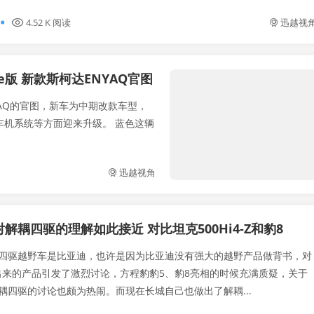
4.52 K 阅读
迅越视
e版 新款斯柯达ENYAQ官图
YAQ的官图，新车为中期改款车型，
车机系统等方面迎来升级。 蓝色这辆
迅越视角
解耦四驱的理解如此接近 对比坦克500Hi4-Z和豹8
四驱越野车是比亚迪，也许是因为比亚迪没有强大的越野产品做背书，对
出来的产品引发了激烈讨论，方程豹豹5、豹8亮相的时候充满质疑，关于
耦四驱的讨论也颇为热闹。而现在长城自己也做出了解耦...