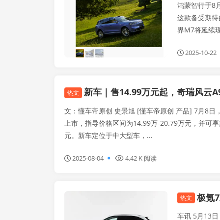
鸿蒙智行于8
这款备受期待
界M7将延续现有
2025-10-22
新车｜售14.99万元起，奇瑞风云A9
热文
文：懂车帝原创 史景旭 [懂车帝原创 产品] 7月8日
上市，指导价格区间为14.99万-20.79万元，并可享超
元。新车定位于中大型车，...
2025-08-04
4.42 K 阅读
极氪
车友文化
热文
车讯 5月13