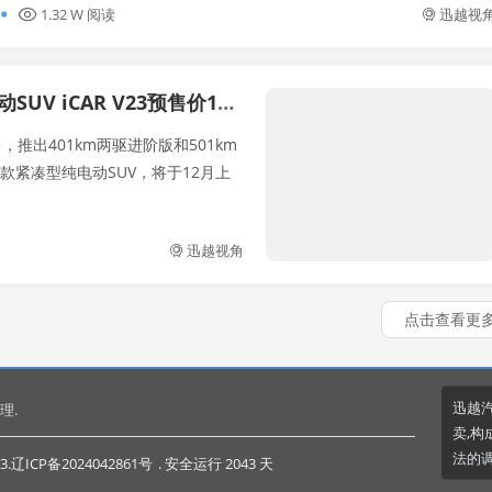
1.32 W 阅读
迅越视
车展：复古越野风格纯电动SUV iCAR V23预售价11万起
预售，推出401km两驱进阶版和501km
款紧凑型纯电动SUV，将于12月上
迅越视角
点击查看更
迅越
理.
卖,构
法的
3.
辽ICP备2024042861号
. 安全运行
2043
天