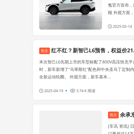
氪官方宣布，旗
顾 外观方面
2025-05-14
红不红？新智己L6预售，权益价21.99
热文
本次智己L6先期上市的车型标配了800V高压快充
时，新车新增了“马蒂斯红”配色和中央圣马丁定制
全新运动轮圈。 外观方面，新车基本...
2025-04-19
3.74 K 阅读
余承东
赛事新闻
热文
[车讯 资讯
订量超过14