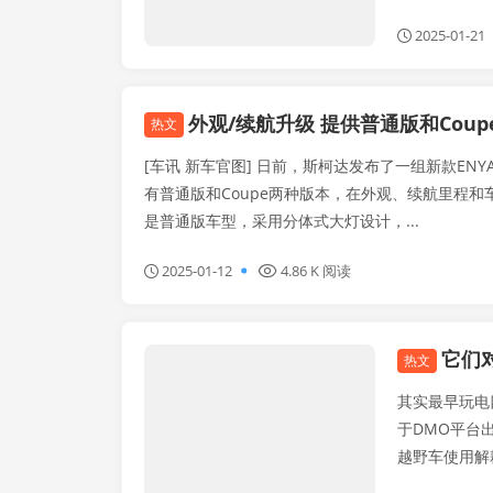
2025-01-21
外观/续航升级 提供普通版和Coup
热文
[车讯 新车官图] 日前，斯柯达发布了一组新款EN
有普通版和Coupe两种版本，在外观、续航里程和
是普通版车型，采用分体式大灯设计，...
2025-01-12
4.86 K 阅读
它们对
车技前沿
热文
其实最早玩电
于DMO平台
越野车使用解