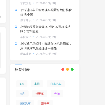
车友文化
2026年07月30日
平行进口丰田坦途现车配置介绍行情价
格 售全国
角
用车知识
2026年07月30日
小米澎程系列能像SU7和YU7那样成功
吗？雷军回应
赛事新闻
车技前沿
2026年07月29日
上汽通用总经理卢晓调任上汽乘用车，
原华域汽车总经理徐平接任
玩车理财
2026年07月29日
标签列表
suv
丰田
日本汽车
吉利
越野车
奔驰
斯
德国汽车
豪华车