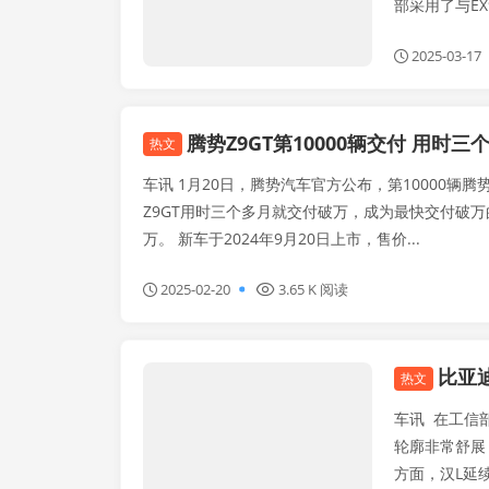
部采用了与EX
2025-03-17
腾势Z9GT第10000辆交付 用时
热文
车讯 1月20日，腾势汽车官方公布，第10000辆腾
Z9GT用时三个多月就交付破万，成为最快交付破万
万。 新车于2024年9月20日上市，售价...
2025-02-20
3.65 K 阅读
比亚迪
车友文化
热文
车讯 在工信
轮廓非常舒展，
方面，汉L延续了