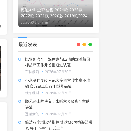
奥迪A4L 全部在售 2024款 2023款
2022款 2021款 2020款 2019款2024
年9月份奥迪A4L销量9562台, 同比下降
39500 阅读 ，
11-18
角
30.51%
最近发表
车技前沿
比亚迪汽车：深度参与L2辅助驾驶新国
标起草工作并首批通过认证
车技前沿
2026年07月30日
小米澎程N90 Max大空间宣传文案不准
确 官方更正自行车型号描述
玩车理财
2026年07月30日
顺风路上的侠义，来听六位嘀嗒车主的
讲述
迅越新闻
2026年07月30日
简洁程度堪比特斯拉 捷达M6内饰谍照曝
光 将于下半年正式上市
好