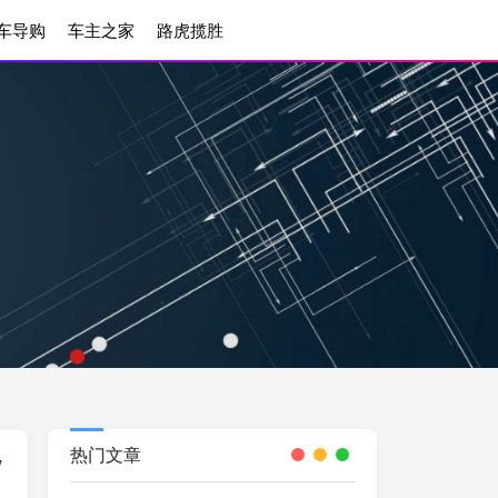
车导购
车主之家
路虎揽胜
热门文章
V