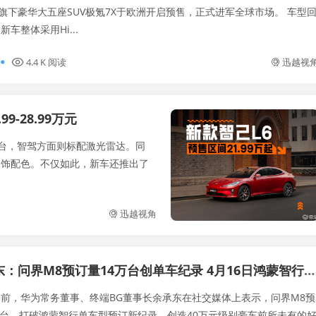
下豪华大五座SUV极氪7X于欧洲开启预售，正式进军全球市场。 车型回
，新车整体采用Hi...
4.4 K 阅读
迅越视
-28.99万元
平台，智驾方面则标配激光雷达。同
内饰配色。不仅如此，新车还推出了
迅越视角
：问界M8预订量14万台创单车纪录 4月16日鸿蒙智行迎新成员
] 日前，华为常务董事、终端BG董事长余承东在社交媒体上表示，问界M8预
万台，打破鸿蒙智行单车型预订新纪录，创造40万元级别豪车前所未有的