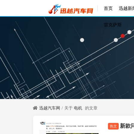
首页
迅越新
雷克萨斯
迅越汽车网
关于
电机
的文章
新款
迅越新闻
热文