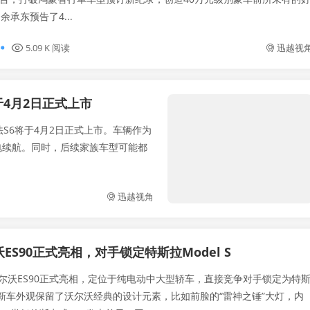
同时，余承东预告了4...
5.09 K 阅读
迅越视
于4月2日正式上市
法S6将于4月2日正式上市。车辆作为
纯电续航。同时，后续家族车型可能都
迅越视角
ES90正式亮相，对手锁定特斯拉Model S
尔沃ES90正式亮相，定位于纯电动中大型轿车，直接竞争对手锁定为特
 S。新车外观保留了沃尔沃经典的设计元素，比如前脸的“雷神之锤”大灯，内