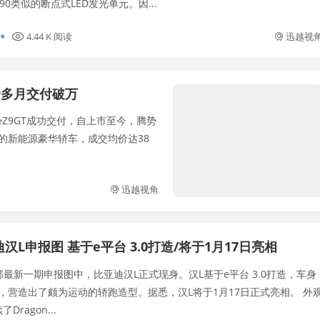
90类似的断点式LED发光单元。因...
4.44 K 阅读
迅越视
三个多月交付破万
势Z9GT成功交付，自上市至今，腾势
的新能源豪华轿车，成交均价达38
迅越视角
汉L申报图 基于e平台 3.0打造/将于1月17日亮相
部最新一期申报图中，比亚迪汉L正式现身。汉L基于e平台 3.0打造，车身
营造出了颇为运动的轿跑造型。据悉，汉L将于1月17日正式亮相。 外观
Dragon...