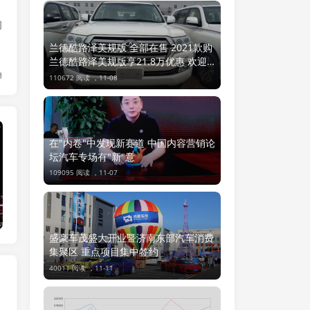
问
兰德酷路泽美规版 全部在售 2021款购
兰德酷路泽美规版享21.8万优惠 欢迎
角
前来试驾
110672 阅读 ，
11-08
迅越新闻
在"内卷"中发现新赛道 中国内容营销论
坛汽车专场有"新"意
109095 阅读 ，
11-07
盛豪车茂盛大开业暨济南东部汽车消费
集聚区 重点项目集中签约
40011 阅读 ，
11-11