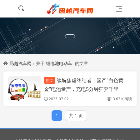
迅越汽车网
关于
锂电池电动车
的文章
续航焦虑终结者！国产"白色黄
热文
迅越新闻
金"电池量产，充电5分钟狂奔千里
2025-07-02
3.63 K 阅读
1
共 1 页