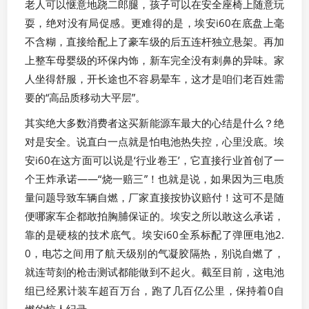
老人可以惬意地跷二郎腿，孩子可以在安全座椅上随意玩
耍，绝对没有局促感。更难得的是，埃安i60在底盘上毫
不含糊，直接给配上了豪车级的后五连杆独立悬架。再加
上整车母婴级的环保内饰，新车完全没有刺鼻的异味。家
人坐得舒服，开长途也不容易晕车，这才是咱们老百姓需
要的“高品质移动大平层”。
其实绝大多数消费者这买新能源车最大的心结是什么？绝
对是安全。说直白一点就是怕电池热失控，心里没底。埃
安i60在这方面可以说是‘行业卷王’，它直接行业首创了一
个王炸承诺——“烧一赔三”！也就是说，如果因为三电质
量问题导致车辆自燃，厂家直接按协议赔付！这可不是随
便哪家车企都敢拍胸脯保证的。埃安之所以敢这么承诺，
靠的是硬核的技术底气。埃安i60全系标配了弹匣电池2.
0，电芯之间用了航天级别的气凝胶隔热，别说自燃了，
就连苛刻的枪击测试都能做到不起火。截至目前，这电池
组已经累计装车超百万台，跑了几百亿公里，保持着0自
燃的惊人纪录。