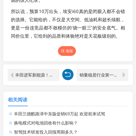
所以说，预算10万出头，埃安i60真的是闭眼入都不会错
的选择。它能给的，不仅是大空间、低油耗和超长续航，
更是一份连竞品都不敢模仿的‘烧一赔三’的安全底气。相
同价位里，它给到的品质和体验绝对是天花板级别的。
海报
丰田进军新能源！新款纯电动车上市，续航610公里，售价9.98万起
销量稳居行业第一，比亚迪凭硬核技术领跑新能源市场
相关阅读
丰田兰德酷路泽中东版促销69万起 欢迎前来试驾
换电模式对电池回收有什么影响？
智驾技术研发投入回报周期多久？