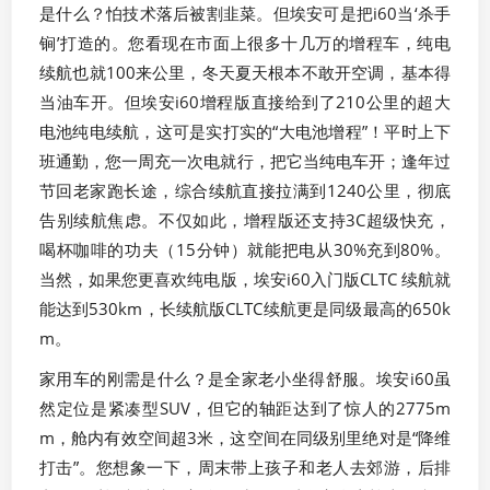
是什么？怕技术落后被割韭菜。但埃安可是把i60当‘杀手
锏’打造的。您看现在市面上很多十几万的增程车，纯电
续航也就100来公里，冬天夏天根本不敢开空调，基本得
当油车开。但埃安i60增程版直接给到了210公里的超大
电池纯电续航，这可是实打实的“大电池增程”！平时上下
班通勤，您一周充一次电就行，把它当纯电车开；逢年过
节回老家跑长途，综合续航直接拉满到1240公里，彻底
告别续航焦虑。不仅如此，增程版还支持3C超级快充，
喝杯咖啡的功夫（15分钟）就能把电从30%充到80%。
当然，如果您更喜欢纯电版，埃安i60入门版CLTC 续航就
能达到530km，长续航版CLTC续航更是同级最高的650k
m。
家用车的刚需是什么？是全家老小坐得舒服。埃安i60虽
然定位是紧凑型SUV，但它的轴距达到了惊人的2775m
m，舱内有效空间超3米，这空间在同级别里绝对是“降维
打击”。您想象一下，周末带上孩子和老人去郊游，后排