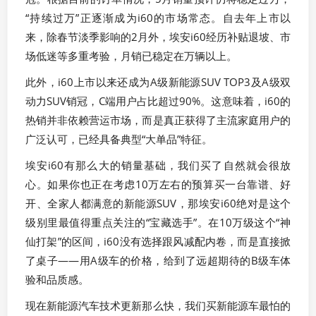
“持续过万”正逐渐成为i60的市场常态。自去年上市以
来，除春节淡季影响的2月外，埃安i60经历补贴退坡、市
场低迷等多重考验，月销已稳定在万辆以上。
此外，i60上市以来还成为A级新能源SUV TOP3及A级双
动力SUV销冠，C端用户占比超过90%。这意味着，i60的
热销并非依赖营运市场，而是真正获得了主流家庭用户的
广泛认可，已经具备典型“大单品”特征。
埃安i60有那么大的销量基础，我们买了自然就会很放
心。如果你也正在考虑10万左右的预算买一台靠谱、好
开、全家人都满意的新能源SUV，那埃安i60绝对是这个
级别里最值得重点关注的“宝藏选手”。在10万级这个“神
仙打架”的区间，i60没有选择跟风减配内卷，而是直接掀
了桌子——用A级车的价格，给到了远超期待的B级车体
验和品质感。
现在新能源汽车技术更新那么快，我们买新能源车最怕的