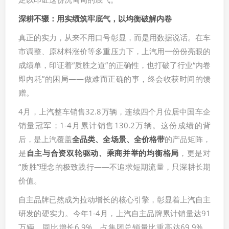
深耕不辍：用实绩筑牢底气，以均衡破解内卷
真正的实力，从来不用口号彰显，而是用数据说话。在车
市调整、原材料涨价等多重压力下，上汽用一份份亮眼的
成绩单，印证着“质胜之道”的正确性，也打破了行业“内卷
即内耗”的困局——做难而正确的事，终会收获时间的馈
赠。
4月，上汽整车销售32.8万辆，连续四个月位居中国车企
销量冠军；1-4月累计销售130.2万辆。这份成绩的背
后，是上汽覆盖
全品类、全场景、全价格
带
的产品矩阵，
是
自主与合资双轮驱动、乘商并举的均衡格局
，更是对
“质胜”理念的极致践行——不追求短期流量，只深耕长期
价值。
自主品牌已然成为拉动增长的核心引擎，彰显着上汽自主
研发的硬实力。今年1-4月，上汽自主品牌累计销量达91
万辆，同比增长6.9%，占集团总销量比重高达69.9%，