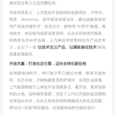
激光雷达带入主流消费区间。
在技术研发上，上汽坚持开放协同的创新理念，与华为、
阿里、Momenta、地平线等深度合作，通过战略直投布
局产业链关键环节，攻克芯片、材料等“卡脖子”难题，推
动技术、供应链与场景深度协同。从自主研发筑牢根基，
到跨界合作补齐短板，上汽将技术优势转化为产品竞争
力，走出了一条“
以技术定义产品、以爆款验证技术
”的高
质量发展路径。
开放共赢：打造生态引擎，迈向全球化新征程
在智能电动时代，单打独斗早已难以为继，唯有开放协
同、生态共创，才能构建更宽的护城河，实现长远发展。
上汽集团根植于上海这片全国最多元、最开放、最具包容
性的土地。这种城市基因，决定了上汽以开放的姿态拥抱
全球顶尖伙伴，在自主研发的同时构建强大的生态同盟，
用“自主+共创”双轮驱动，在智能电动时代稳步前行。