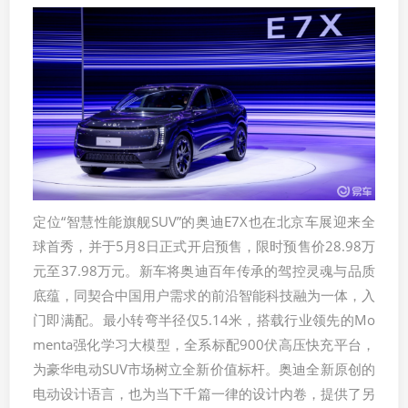
定位“智慧性能旗舰SUV”的奥迪E7X也在北京车展迎来全
球首秀，并于5月8日正式开启预售，限时预售价28.98万
元至37.98万元。新车将奥迪百年传承的驾控灵魂与品质
底蕴，同契合中国用户需求的前沿智能科技融为一体，入
门即满配。最小转弯半径仅5.14米，搭载行业领先的Mo
menta强化学习大模型，全系标配900伏高压快充平台，
为豪华电动SUV市场树立全新价值标杆。奥迪全新原创的
电动设计语言，也为当下千篇一律的设计内卷，提供了另