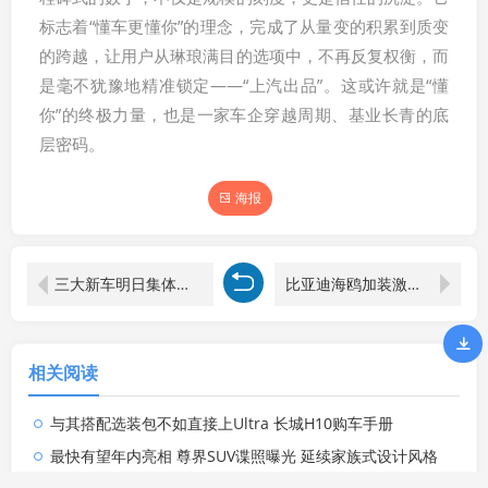
标志着“懂车更懂你”的理念，完成了从量变的积累到质变
的跨越，让用户从琳琅满目的选项中，不再反复权衡，而
是毫不犹豫地精准锁定——“上汽出品”。这或许就是“懂
你”的终极力量，也是一家车企穿越周期、基业长青的底
层密码。
海报
三大新车明日集体发布 智界V9＋理想L9＋乐道L80
比亚迪海鸥加装激光雷达？这波逆天升级背后，竟隐藏着车企的惊人野心！
相关阅读
与其搭配选装包不如直接上Ultra 长城H10购车手册
最快有望年内亮相 尊界SUV谍照曝光 延续家族式设计风格