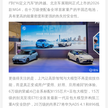
I”到“AI定义汽车”的跨越。北京车展期间正式上市的2026
款MG4，在十万级便配备全球首家量产的半固态电池，
具有更高的能量密度和更强的热失控安全性。
更值得关注的是，上汽让高阶智驾与大模型不再是炫技功
能，而是真正变成用户“爱用、好用、旦用难回”的体验。
6万级的荣威i6已全系标配8155芯片+豆包大模型，15万
级的别克至境E7行业首发最新一代豆包大模型并构筑三
重AI安全防护，20万级的尚界Z7将华为ADS 4.1和896线