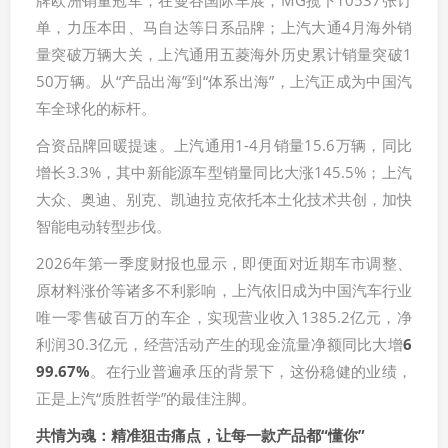
单，力压本田、马自达等日系品牌；上汽大通4月海外销
量突破万辆大关，上汽通用五菱海外历史累计销量突破1
50万辆。从“产品出海”到“体系出海”，上汽正成为中国汽
车全球化的标杆。
合资品牌回暖提速。上汽通用1-4月销量15.6万辆，同比
增长3.3%，其中新能源车型销量同比大涨145.5%；上汽
大众、奥迪、别克、凯迪拉克依托本土化技术共创，加快
智能电动转型步伐。
2026年第一季度财报也显示，即便面对近期车市调整、
原材料涨价等诸多不利影响，上汽依旧成为中国汽车行业
唯一零售破百万的车企，实现营业收入1385.2亿元，净
利润30.3亿元，经营活动产生的现金流量净额同比大增
6
99.67%
。在行业普遍承压的背景下，这份稳健的业绩，
正是上汽“质胜哲学”的最佳注脚。
共情为魂：精准狙击痛点，让每一款产品都“懂你”