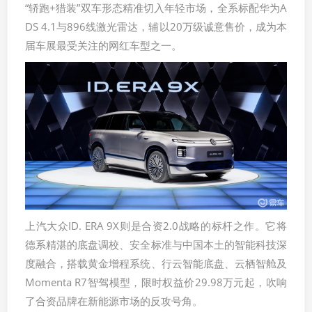
“轿跑+猎装”双车形态精准切入年轻市场，全系标配华为A
DS 4.1与896线激光雷达，辅以20万级诚意售价，成为本
届车展最受关注的网红车型之一。
上汽大众ID. ERA 9X则是合资2.0战略的标杆之作。它将
德系精湛的底盘调校、安全标准与中国本土的智能科技深
度融合，搭载黄金增程系统、行云智能底盘、云栖智舱及
Momenta R7智驾模型，限时权益价29.98万元起，吹响
了合资品牌在新能源市场的反攻号角。