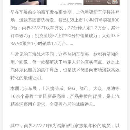
早在车展前夕的新车发布密集期，上汽重磅新车便接连登
场，爆款基因蓄势待发。智己LS8上市1小时订单突破800
0台；尚界Z7/Z7T双车齐发，27分钟大定1.2万台，累计
订单破7万；别克至境E7上市90分钟销量破万；大众ID. E
RA 9X预售1小时锁单1.1万台……
与常见的车海战术不同，这些热销车型每一款都有清晰的
用户画像，每一款都解决了特定人群的真实痛点。这是上
汽体系化能力的集中释放，也是技术储备向市场爆款高效
转化的最佳证明。
本届北京车展，上汽携荣威、MG、智己、大众、奥迪等
10余个品牌全矩阵新品亮相，产品井喷的背后，是上汽
精准洞察用户需求、全覆盖布局的战略远见。
其中，尚界Z7/Z7T作为鸿蒙智行家族最年轻的成员，以