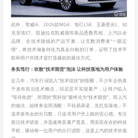
此外，荣威i6、2026款MG4、智己LS8、五菱星光L、别
克至境E7、凯迪拉克凯威德等新品悉数亮相。上汽以全
品牌、全技术路线的产品节奏，让无数消费者“一眼定
情”，将技术储备转化为真金白银的订单，证明了技术平
权和用户共情才是打造爆款的最佳方式。
务实笃行：吹散“技术期货”泡沫 让科技落地为用户体验
近几年，汽车行业陷入“技术炫技”的怪圈，不少车企热衷
于发布前沿技术概念，却迟迟不实现量产，让用户陷入
“等待焦虑”，所谓的“黑科技”最终沦为“技术期货”。而上汽
的做法，始终务实而清醒：不轻易承诺，先扎实落地；不
追求发布会的分贝数，只追求用户开上路的安心感。专注
前沿技术研发，并迅速将其量产普及，用实实在在的科技
平权，驱动每一位用户的出行进阶，这是上汽的技术价值