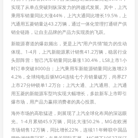
实现了从单点突破到纵深发力的跨越式发展。其中，上汽
乘用车销量同比大涨44%，上汽大通同比增长19.5%，上
汽通用五菱销量达43.2万辆，通过一体化管理打通研产供
销全链路，让自主品牌的产品力实现质的飞跃。
新能源赛道的爆款频出，更是上汽“用户共情”能力的生动
体现。1-4月，上汽新能源累计销售41.2万辆，稳居行业
头部阵营：智己汽车销量同比暴涨130.4%，LS8上市1小
时订单突破8000台；上汽乘用车新能源销量同比激增23
4.2%，全球纯电后驱MG4连续七个月销量破万，尚界Z7
上市27分钟锁单1.2万台；上汽大通、上汽通用、上汽通
用五菱的新能源车型均实现大幅增长，多款新车上市即引
爆市场，用产品力赢得消费者的真心投票。
海外市场的高歌猛进，则展现了上汽全球化布局的深远眼
光。1-4月累销45.9万辆，同比大涨50.2%，MG在欧洲
市场销售12万辆，同比增长22%，连续11年蝉联中国品
牌欧洲销量冠军；在曼谷国际车展，MG揽下10537张订